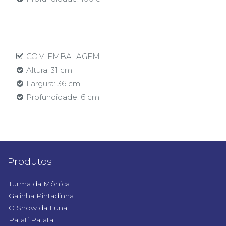
COM EMBALAGEM
Altura: 31 cm
Largura: 36 cm
Profundidade: 6 cm
Produtos
Turma da Mônica
Galinha Pintadinha
O Show da Luna
Patati Patata