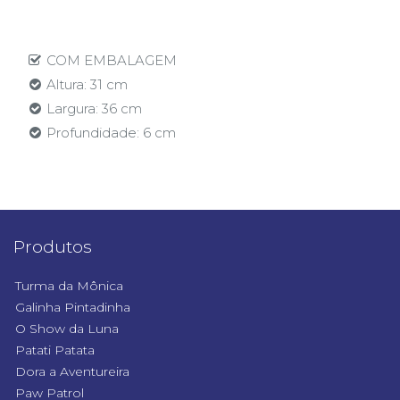
COM EMBALAGEM
Altura: 31 cm
Largura: 36 cm
Profundidade: 6 cm
Produtos
Turma da Mônica
Galinha Pintadinha
O Show da Luna
Patati Patata
Dora a Aventureira
Paw Patrol